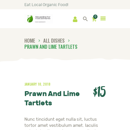
Eat Local Organic Food!
0
HOME
SHOP
ABOUT
HOME
ALL DISHES
PRAWN AND LIME TARTLETS
GALLERY
NEWS
CONTACTS
JANUARY 10, 2018
$15
Prawn And Lime
Tartlets
Nunc tincidunt eget nulla sit, luctus
tortor amet vestibulum amet. Iaculis